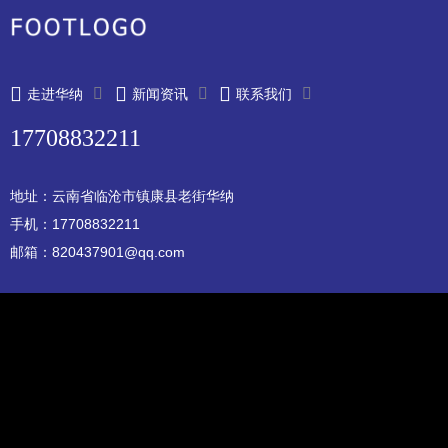
走进华纳
新闻资讯
联系我们
17708832211
地址：云南省临沧市镇康县老街华纳
手机：17708832211
邮箱：820437901@qq.com
Copyright © 2022 测试站点 本站资源来源于互联网
苏ICP12345678
XML地图
华纳公司-华纳集团版权所有
百度搜索引擎
|
360安全卫士
|
搜狗搜索引擎
|
谷歌搜索引擎
|